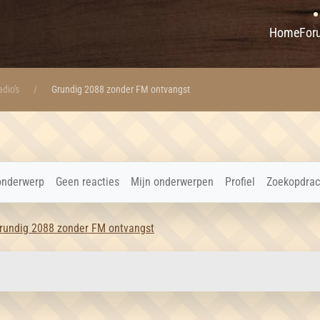
Home
For
dio's
Grundig 2088 zonder FM ontvangst
onderwerp
Geen reacties
Mijn onderwerpen
Profiel
Zoekopdrac
rundig 2088 zonder FM ontvangst