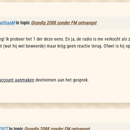
athiasM
in topic
Grundig 2088 zonder FM ontvangst
eg! Ik probeer het 1 der deze eens. En ja, de radio is me verkocht als
t (wat hij wel beweerde) maar krijg geen reactie terug. Ofwel is hij o
account aanmaken
deelnemen aan het gesprek.
E9ZZ
in topic
Grundig 2088 zonder FM ontvangst