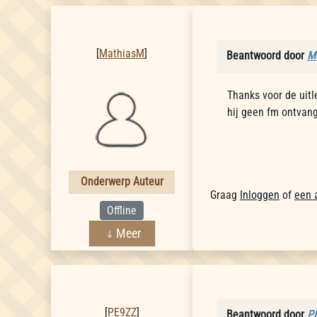
MathiasM
[
MathiasM
]
Beantwoord door
M
Thanks voor de uitl
hij geen fm ontvang
Onderwerp Auteur
Graag
Inloggen
of
een 
Offline
Meer
PE9ZZ
[
PE9ZZ
]
Beantwoord door
P