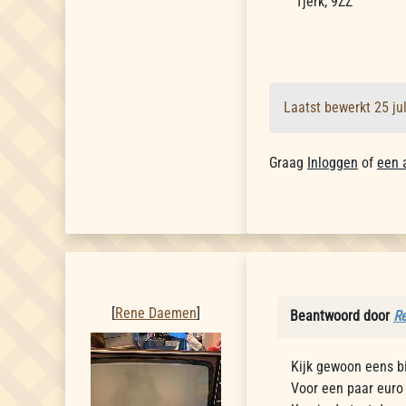
Tjerk, 9ZZ
Laatst bewerkt 25 ju
Graag
Inloggen
of
een 
Rene Daemen
[
Rene Daemen
]
Beantwoord door
R
Kijk gewoon eens bi
Voor een paar euro