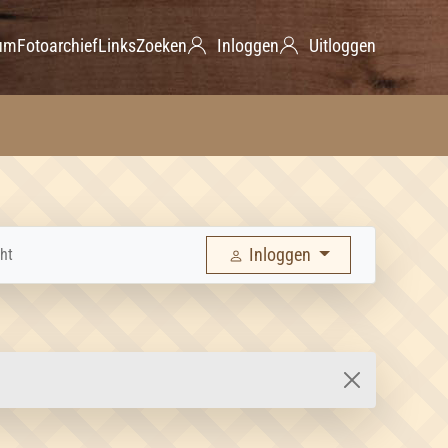
um
Fotoarchief
Links
Zoeken
Inloggen
Uitloggen
Inloggen
ht