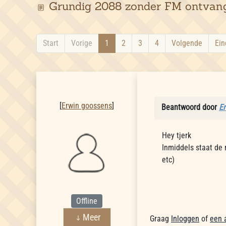
Grundig 2088 zonder FM ontvan
Start
Vorige
1
2
3
4
Volgende
Ein
Erwin goossens
[
Erwin goossens
]
Beantwoord door
E
Hey tjerk
Inmiddels staat de 
etc)
Offline
Meer
Graag
Inloggen
of
een 