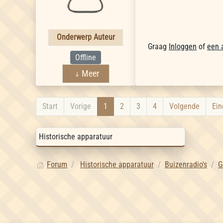
Onderwerp Auteur
Graag
Inloggen
of
een 
Offline
Meer
Start
Vorige
1
2
3
4
Volgende
Ein
Forum
Historische apparatuur
Buizenradio's
G