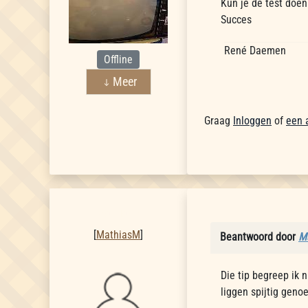
Kun je de test doen
Succes
René Daemen
Offline
Meer
Graag
Inloggen
of
een 
MathiasM
[
MathiasM
]
Beantwoord door
M
Die tip begreep ik 
liggen spijtig geno