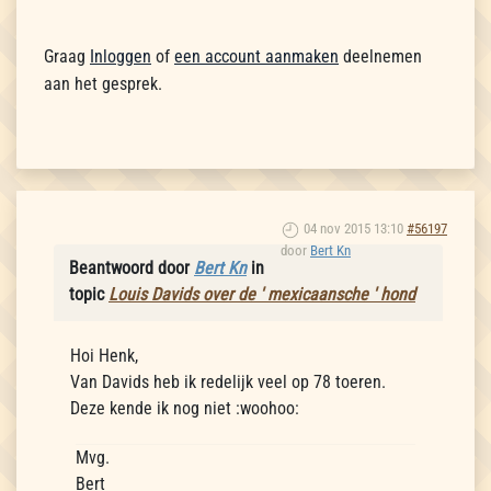
Graag
Inloggen
of
een account aanmaken
deelnemen
aan het gesprek.
04 nov 2015 13:10
#56197
door
Bert Kn
Beantwoord door
Bert Kn
in
topic
Louis Davids over de ' mexicaansche ' hond
Hoi Henk,
Van Davids heb ik redelijk veel op 78 toeren.
Deze kende ik nog niet :woohoo:
Mvg.
Bert