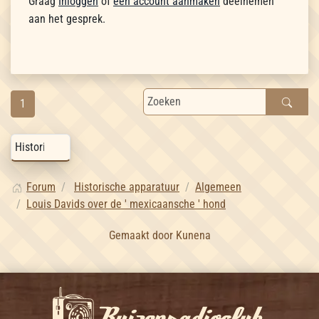
Graag
Inloggen
of
een account aanmaken
deelnemen
aan het gesprek.
1
Forum
Historische apparatuur
Algemeen
Louis Davids over de ' mexicaansche ' hond
Gemaakt door
Kunena