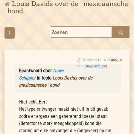
Louis Davids over de ' mexicaansche
' hond
1
08 nov 2015 15:29
#56308
door
Ouwe Schipper
Beantwoord door
Ouwe
Schipper
in topic
Louis Davids over de '
mexicaansche ' hond
Niet echt, Bert
Het type ontvanger maakt niet uit in dit geval;
zodra er ergens een genererend toestel staat
(detector te sterk meegekoppeld) komt die
storing uit èlke ontvanger die (ongeveer) op die