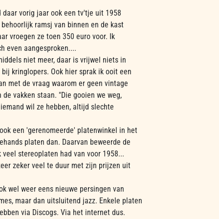
 daar vorig jaar ook een tv'tje uit 1958
behoorlijk ramsj van binnen en de kast
aar vroegen ze toen 350 euro voor. Ik
h even aangesproken....
iddels niet meer, daar is vrijwel niets in
bij kringlopers. Ook hier sprak ik ooit een
an met de vraag waarom er geen vintage
 de vakken staan. "Die gooien we weg,
iemand wil ze hebben, altijd slechte
 ook een 'gerenomeerde' platenwinkel in het
ehands platen dan. Daarvan beweerde de
k veel stereoplaten had van voor 1958...
eer zeker veel te duur met zijn prijzen uit
ook wel weer eens nieuwe persingen van
es, maar dan uitsluitend jazz. Enkele platen
hebben via Discogs. Via het internet dus.