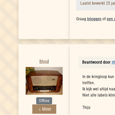
Laatst bewerkt 25 j
Graag
Inloggen
of
een 
thijs
[
thijs
]
Beantwoord door
th
In de kringloop kun
treffen.
Ik kijk wel altijd 
Niet alle labels kl
Offline
Thijs
Meer