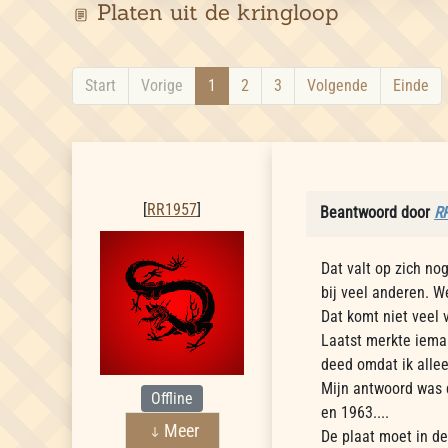
Platen uit de kringloop
Start
Vorige
1
2
3
Volgende
Einde
RR1957
[
RR1957
]
Beantwoord door
R
Dat valt op zich no
bij veel anderen. W
Dat komt niet veel 
Laatst merkte ieman
deed omdat ik alle
Mijn antwoord was 
Offline
en 1963....
Meer
De plaat moet in d