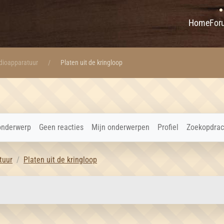
Home
For
udioapparatuur
Platen uit de kringloop
onderwerp
Geen reacties
Mijn onderwerpen
Profiel
Zoekopdrac
tuur
Platen uit de kringloop