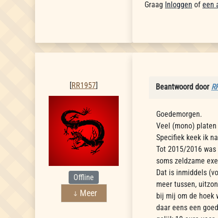
Graag
Inloggen
of
een 
RR1957
[
RR1957
]
Beantwoord door
R
Goedemorgen.
Veel (mono) platen 
Specifiek keek ik na
Tot 2015/2016 was 
soms zeldzame exe
Dat is inmiddels (vo
Offline
meer tussen, uitzo
Meer
bij mij om de hoek 
daar eens een goed