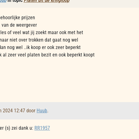
uub
in topic
Platen uit de kringloop
ehoorlijke prijzen
id van de weergever
lles of veel wat jij zoekt maar ook met het
 maar niet over trokken dat gaat nog wel
dan nog wel ..ik koop er ook zeer beperkt
ok al zeer veel platen bezit en ook beperkt koopt
an 2024 12:47 door
Huub
.
r (s) zei dank u:
RR1957