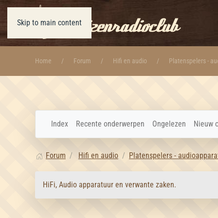
Skip to main content
Home
Forum
Hifi en audio
Platenspelers - a
Index
Recente onderwerpen
Ongelezen
Nieuw 
Forum
Hifi en audio
Platenspelers - audioappara
HiFi, Audio apparatuur en verwante zaken.