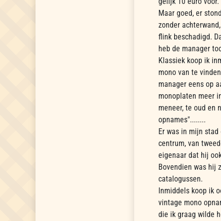
gelijk 10 euro voor.
Maar goed, er stond
zonder achterwand, 
flink beschadigd. D
heb de manager toc
Klassiek koop ik inm
mono van te vinden 
manager eens op a
monoplaten meer in
meneer, te oud en n
opnames"........
Er was in mijn stad
centrum, van tweed
eigenaar dat hij oo
Bovendien was hij z
catalogussen.
Inmiddels koop ik 
vintage mono opnam
die ik graag wilde 