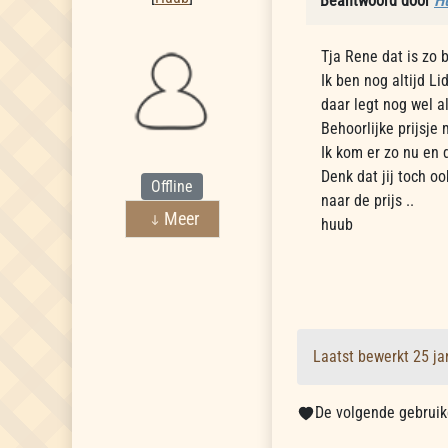
Beantwoord door
H
Tja Rene dat is zo b
Ik ben nog altijd L
daar legt nog wel a
Behoorlijke prijsje
Ik kom er zo nu en 
Denk dat jij toch o
Offline
naar de prijs ..
Meer
huub
Laatst bewerkt 25 j
De volgende gebruike