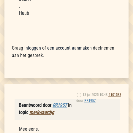
.
Huub
Graag
Inloggen
of
een account aanmaken
deelnemen
aan het gesprek.
13 jul 2025 10:48
#101533
door
RR1957
Beantwoord door
RR1957
in
topic
merkwaardig
Mee eens.