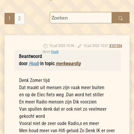
1
2
13 jul 2025 13:56
-
13 jul 2025 15:07
#101534
door
Huub
Beantwoord
door
Huub
in topic
merkwaardig
Denk Zomer tijd
Dat maakt uit mensen zijn vaak meer buiten
en op de Elec fiets weg .Dan word het stiller
En meer Radio mensen zijn Dik voorzien
Van spullen denk dat er ook niet zo veelmeer
gekocht word
Vooral niet de zeer oude Radio,s en meer
Men houd meer van Hifi geluid Zo Denk IK er over