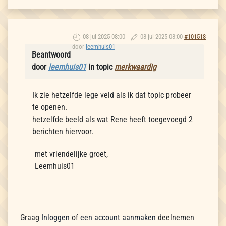
08 jul 2025 08:00
-
08 jul 2025 08:00
#101518
door
leemhuis01
Beantwoord
door
leemhuis01
in topic
merkwaardig
Ik zie hetzelfde lege veld als ik dat topic probeer
te openen.
hetzelfde beeld als wat Rene heeft toegevoegd 2
berichten hiervoor.
met vriendelijke groet,
Leemhuis01
Graag
Inloggen
of
een account aanmaken
deelnemen