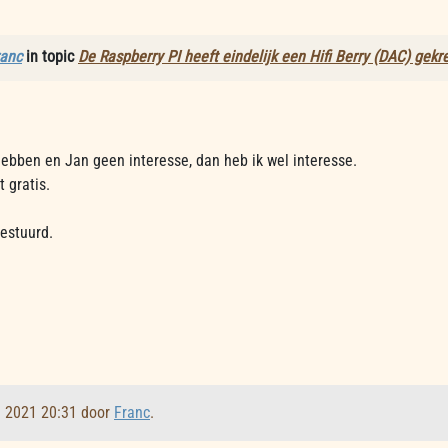
ranc
in topic
De Raspberry PI heeft eindelijk een Hifi Berry (DAC) gek
ebben en Jan geen interesse, dan heb ik wel interesse.
 gratis.
gestuurd.
l 2021 20:31 door
Franc
.