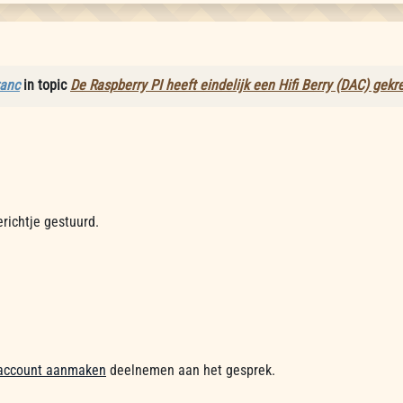
ranc
in topic
De Raspberry PI heeft eindelijk een Hifi Berry (DAC) gek
erichtje gestuurd.
account aanmaken
deelnemen aan het gesprek.