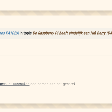
ees PA1DBA
in topic
De Raspberry PI heeft eindelijk een Hifi Berry (
account aanmaken
deelnemen aan het gesprek.