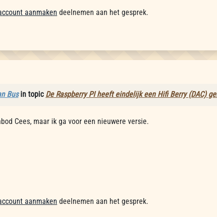
account aanmaken
deelnemen aan het gesprek.
an Bus
in topic
De Raspberry PI heeft eindelijk een Hifi Berry (DAC) g
bod Cees, maar ik ga voor een nieuwere versie.
account aanmaken
deelnemen aan het gesprek.