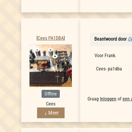
Cees PA1DBA
[
Cees PA1DBA
]
Beantwoord door
C
Voor Frank.
Cees- pa1dba
Offline
Graag
Inloggen
of
een 
Cees
Meer