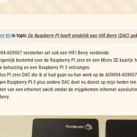
rt Kn
in topic
De Raspberry PI heeft eindelijk een Hifi Berry (DAC) ge
04-AG9007 versterker set ook een HIFI Berry verdiende.
igenlijk bestemd voor de Raspberry PI zero en een Micro SD kaartje h
de behuizing en een Raspberry PI 3 ontvangen.
lus PI zero DAC die ik al had gaan nu hun werk op de AG9004-AG9007 
gen Raspberry PI-3 plus andere DAC doet nu dienst op mijn heden ten
etten van een ethernet swich omdat de vrijgekomen ethernet aansluiti
erry.