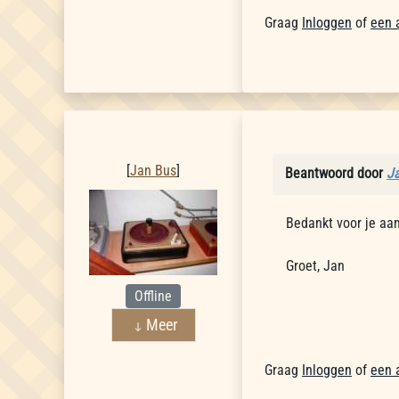
Graag
Inloggen
of
een 
Jan Bus
[
Jan Bus
]
Beantwoord door
J
Bedankt voor je aan
Groet, Jan
Offline
Meer
Graag
Inloggen
of
een 