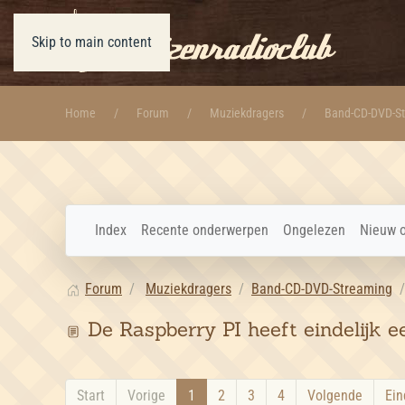
Skip to main content
Home
Forum
Muziekdragers
Band-CD-DVD-S
Index
Recente onderwerpen
Ongelezen
Nieuw 
Forum
Muziekdragers
Band-CD-DVD-Streaming
De Raspberry PI heeft eindelijk 
Start
Vorige
1
2
3
4
Volgende
Ein