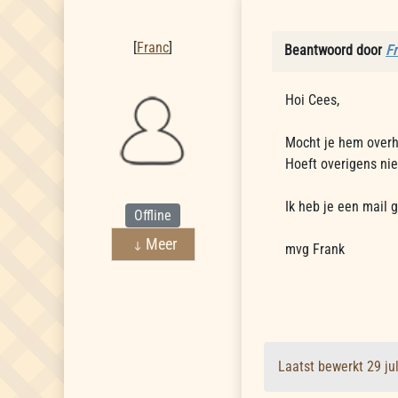
Franc
[
Franc
]
Beantwoord door
F
Hoi Cees,
Mocht je hem overh
Hoeft overigens niet
Ik heb je een mail 
Offline
Meer
mvg Frank
Laatst bewerkt 29 ju