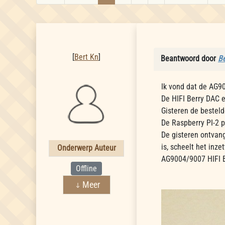
Bert Kn
[
Bert Kn
]
Beantwoord door
Be
Ik vond dat de AG90
De HIFI Berry DAC e
Gisteren de bestel
De Raspberry PI-2 p
De gisteren ontvan
is, scheelt het inz
Onderwerp Auteur
AG9004/9007 HIFI B
Offline
Meer