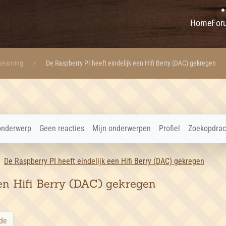
Home
For
treaming
De Raspberry PI heeft eindelijk een Hifi Berry (DAC) gekregen
onderwerp
Geen reacties
Mijn onderwerpen
Profiel
Zoekopdrac
De Raspberry PI heeft eindelijk een Hifi Berry (DAC) gekregen
een Hifi Berry (DAC) gekregen
de