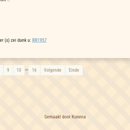
r (s) zei dank u:
RR1957
...
9
10
16
Volgende
Einde
Gemaakt door
Kunena