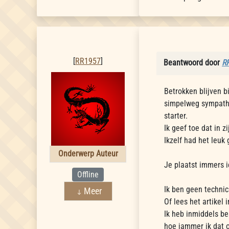
RR1957
[
RR1957
]
Beantwoord door
R
Betrokken blijven b
simpelweg sympathi
starter.
Ik geef toe dat in z
Ikzelf had het leuk
Onderwerp Auteur
Je plaatst immers i
Offline
Ik ben geen technicu
Meer
Of lees het artikel 
Ik heb inmiddels be
hoe jammer ik dat o