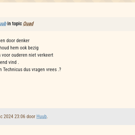
uub
in topic
Quad
en door denker
t houd hem ook bezig
s voor ouderen niet verkeert
rend vind .
n Technicus dus vragen vrees .?
ec 2024 23:06 door
Huub
.