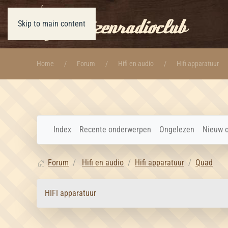
Skip to main content
Home
Forum
Hifi en audio
Hifi apparatuur
Index
Recente onderwerpen
Ongelezen
Nieuw 
Forum
Hifi en audio
Hifi apparatuur
Quad
HIFI apparatuur