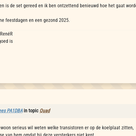
n is de set gereed en ik ben ontzettend benieuwd hoe het gaat word
ijne feestdagen en een gezond 2025.
, RenéR
goed is
ees PA1DBA
in topic
Quad
woon serieus wil weten welke transistoren er op de koelplaat zitten,
se van hem omdat hij deze versterkers niet kent