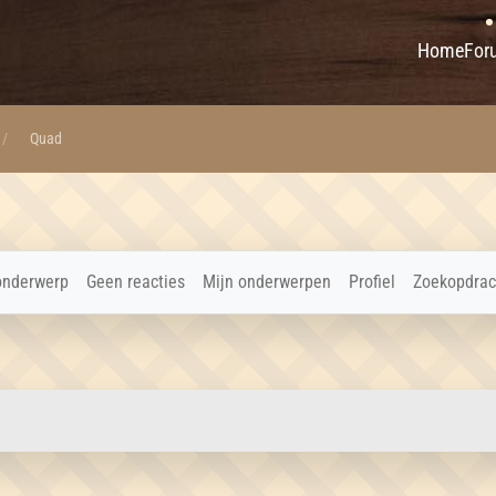
Home
For
Quad
onderwerp
Geen reacties
Mijn onderwerpen
Profiel
Zoekopdrac