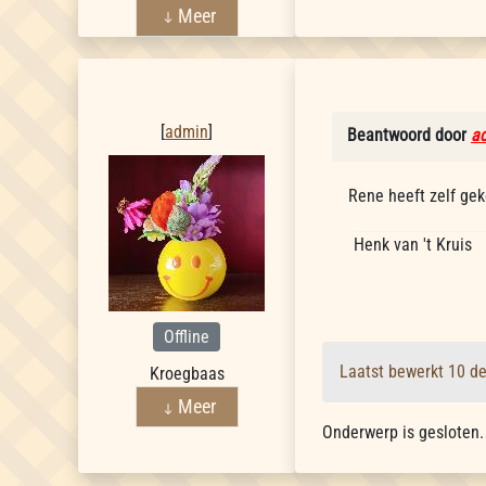
Meer
admin
[
admin
]
Beantwoord door
a
Rene heeft zelf gek
Henk van 't Kruis
Offline
Laatst bewerkt 10 d
Kroegbaas
Meer
Onderwerp is gesloten.