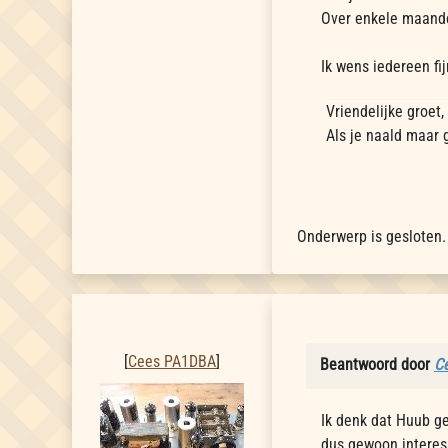
Over enkele maande
Ik wens iedereen f
Vriendelijke groet
Als je naald maar 
Onderwerp is gesloten.
Cees PA1DBA
[
Cees PA1DBA
]
Beantwoord door
C
Ik denk dat Huub ge
dus gewoon interes