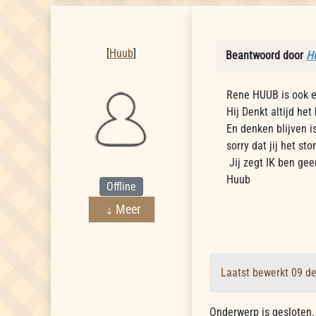
Huub
[
Huub
]
Beantwoord door
H
Rene HUUB is ook e
Hij Denkt altijd he
En denken blijven i
sorry dat jij het sto
Jij zegt IK ben gee
Huub
Offline
Meer
Laatst bewerkt 09 d
Onderwerp is gesloten.