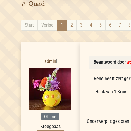
Quad
Start
Vorige
1
2
3
4
5
6
7
8
admin
[
admin
]
Beantwoord door
a
Rene heeft zelf gek
Henk van 't Kruis
Offline
Onderwerp is gesloten.
Kroegbaas