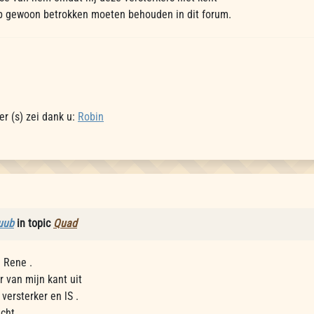
b gewoon betrokken moeten behouden in dit forum.
r (s) zei dank u:
Robin
uub
in topic
Quad
 Rene .
 van mijn kant uit
versterker en lS .
cht ..