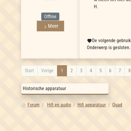
H.
Offline
Meer
De volgende gebruike
Onderwerp is gesloten.
Start
Vorige
1
2
3
4
5
6
7
8
Forum
Hifi en audio
Hifi apparatuur
Quad