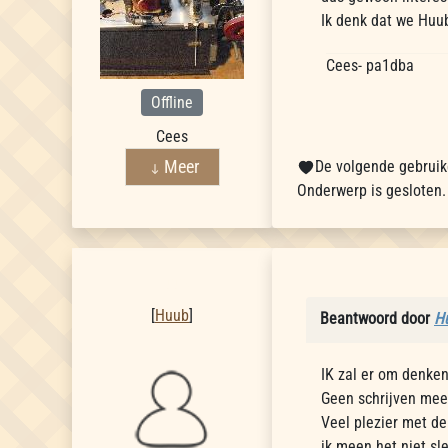
Ik denk dat we Huu
Cees- pa1dba
Offline
Cees
Meer
De volgende gebruike
Onderwerp is gesloten.
Huub
[
Huub
]
Beantwoord door
H
IK zal er om denken
Geen schrijven meer
Veel plezier met de 
ik meen het niet sle